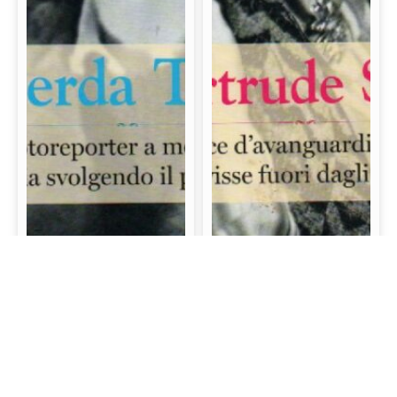
Gerda Taro: La prima
Gertrude Stein: La
fotoreporter a morire
scrittrice d’avanguardia
sul campo di battaglia
e mecenate che visse
svolgendo il proprio
fuori dagli schemi
lavoro