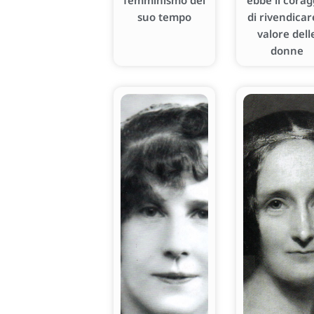
femminismo del
ebbe il corag
suo tempo
di rivendicare
valore dell
donne