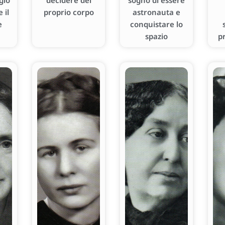
gio
decidere del
sogno di essere
 il
proprio corpo
astronauta e
e
conquistare lo
spazio
p