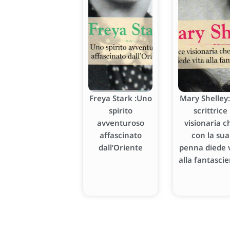
Freya Stark :Uno
Mary Shelley:
spirito
scrittrice
avventuroso
visionaria c
affascinato
con la sua
dall’Oriente
penna diede v
alla fantasci