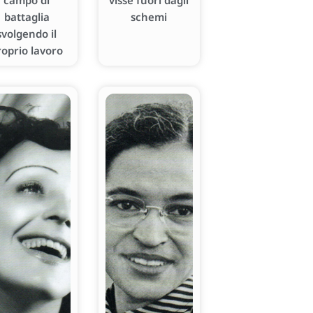
campo di
visse fuori dagli
battaglia
schemi
svolgendo il
roprio lavoro