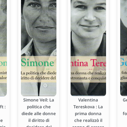
Simone Veil: La
Valentina
G
t :
politica che
Tereskova : La
diede alle donne
prima donna
f
he
il diritto di
che realizzò il