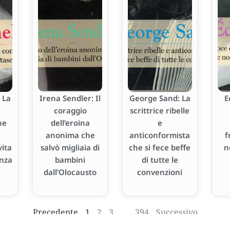
 La
Irena Sendler: Il
George Sand: La
E
coraggio
scrittrice ribelle
he
dell’eroina
e
anonima che
anticonformista
f
ita
salvò migliaia di
che si fece beffe
n
enza
bambini
di tutte le
dall’Olocausto
convenzioni
Precedente
1
2
3
…
394
Successivo