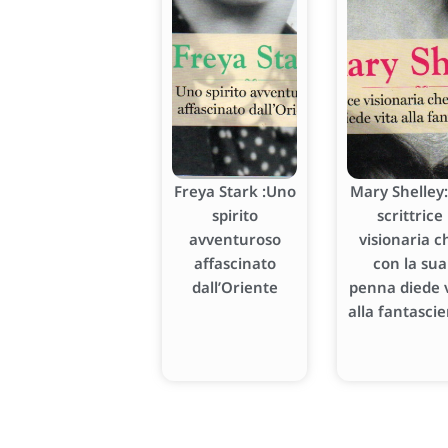
Freya Stark :Uno
Mary Shelley:
spirito
scrittrice
avventuroso
visionaria c
affascinato
con la sua
dall’Oriente
penna diede v
alla fantasci