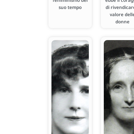
femminismo del
ebbe il corag
suo tempo
di rivendicare
valore dell
donne