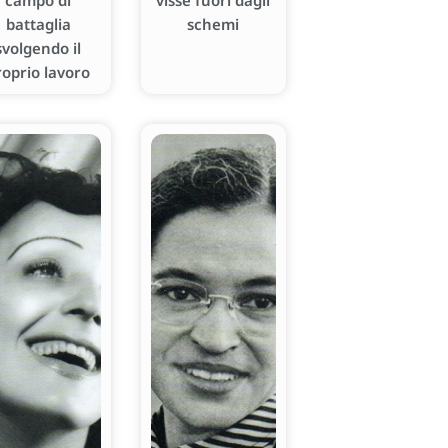
campo di
visse fuori dagli
battaglia
schemi
svolgendo il
roprio lavoro