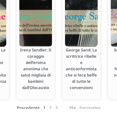
 La
Irena Sendler: Il
George Sand: La
E
coraggio
scrittrice ribelle
he
dell’eroina
e
anonima che
anticonformista
f
ita
salvò migliaia di
che si fece beffe
n
enza
bambini
di tutte le
dall’Olocausto
convenzioni
Precedente
1
2
3
…
394
Successivo