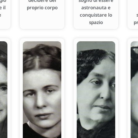
gio
decidere del
sogno di essere
 il
proprio corpo
astronauta e
e
conquistare lo
spazio
p