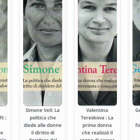
Simone Veil: La
Valentina
G
t :
politica che
Tereskova : La
diede alle donne
prima donna
f
he
il diritto di
che realizzò il