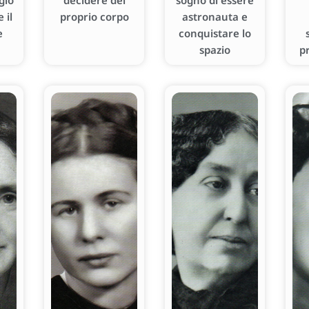
gio
decidere del
sogno di essere
 il
proprio corpo
astronauta e
e
conquistare lo
spazio
p