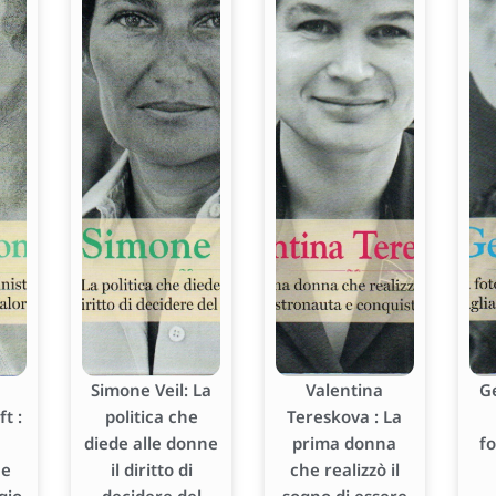
Simone Veil: La
Valentina
G
t :
politica che
Tereskova : La
diede alle donne
prima donna
f
he
il diritto di
che realizzò il