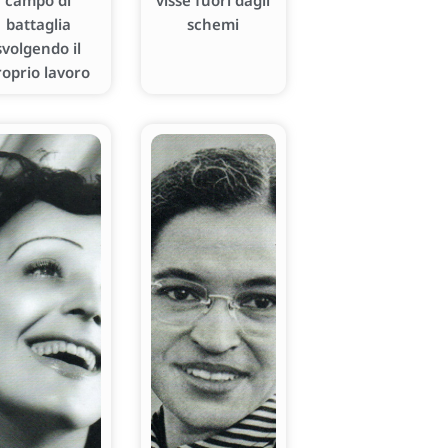
campo di
visse fuori dagli
battaglia
schemi
svolgendo il
roprio lavoro