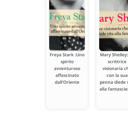
Freya Stark :Uno
Mary Shelley:
spirito
scrittrice
avventuroso
visionaria c
affascinato
con la sua
dall’Oriente
penna diede v
alla fantasci