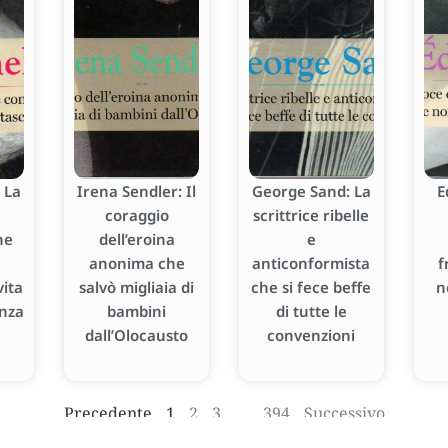
 La
Irena Sendler: Il
George Sand: La
E
coraggio
scrittrice ribelle
he
dell’eroina
e
anonima che
anticonformista
f
ita
salvò migliaia di
che si fece beffe
n
enza
bambini
di tutte le
dall’Olocausto
convenzioni
Precedente
1
2
3
…
394
Successivo