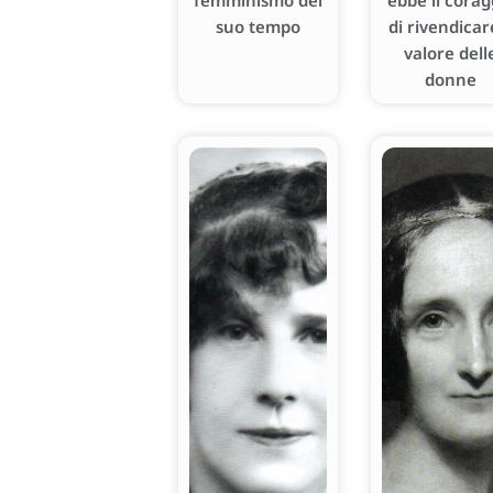
femminismo del
ebbe il corag
suo tempo
di rivendicare
valore dell
donne