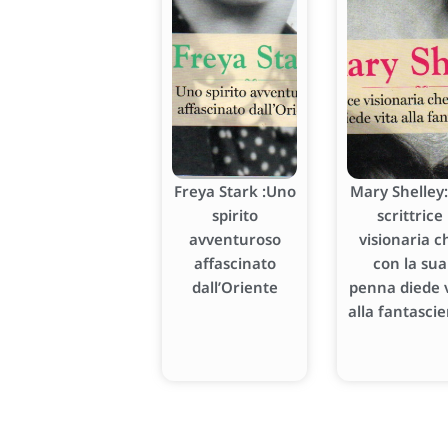
Freya Stark :Uno
Mary Shelley:
spirito
scrittrice
avventuroso
visionaria c
affascinato
con la sua
dall’Oriente
penna diede v
alla fantasci