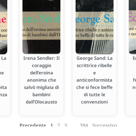
 La
Irena Sendler: Il
George Sand: La
E
coraggio
scrittrice ribelle
he
dell’eroina
e
anonima che
anticonformista
f
ita
salvò migliaia di
che si fece beffe
n
enza
bambini
di tutte le
dall’Olocausto
convenzioni
Precedente
1
2
3
…
394
Successivo