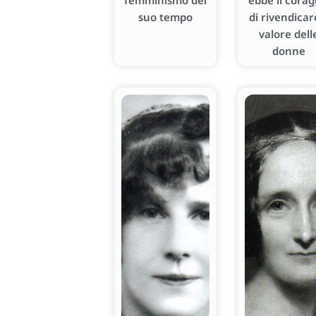
femminismo del
ebbe il corag
suo tempo
di rivendicare
valore dell
donne