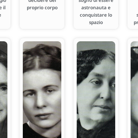
gio
decidere del
sogno di essere
 il
proprio corpo
astronauta e
e
conquistare lo
spazio
p