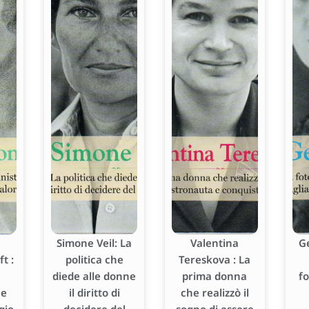
Simone Veil: La
Valentina
G
t :
politica che
Tereskova : La
diede alle donne
prima donna
f
he
il diritto di
che realizzò il