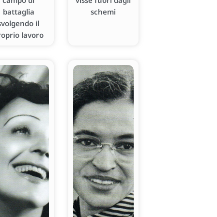
campo di
visse fuori dagli
battaglia
schemi
svolgendo il
roprio lavoro