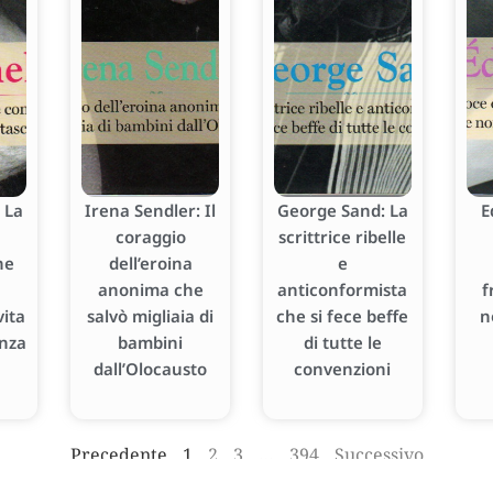
 La
Irena Sendler: Il
George Sand: La
E
coraggio
scrittrice ribelle
he
dell’eroina
e
anonima che
anticonformista
f
ita
salvò migliaia di
che si fece beffe
n
enza
bambini
di tutte le
dall’Olocausto
convenzioni
Precedente
1
2
3
…
394
Successivo