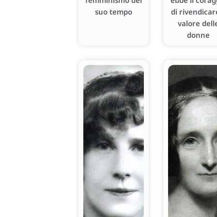
femminismo del
ebbe il corag
suo tempo
di rivendicare
valore dell
donne