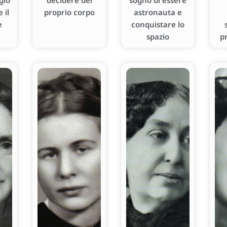
gio
decidere del
sogno di essere
 il
proprio corpo
astronauta e
e
conquistare lo
spazio
p