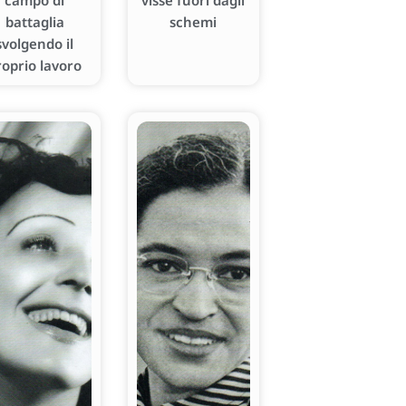
campo di
visse fuori dagli
battaglia
schemi
svolgendo il
roprio lavoro