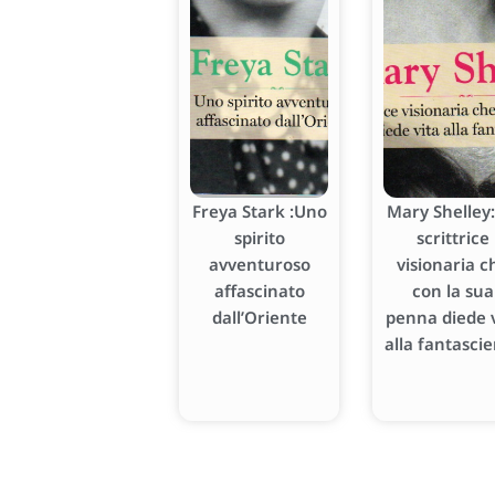
Freya Stark :Uno
Mary Shelley:
spirito
scrittrice
avventuroso
visionaria c
affascinato
con la sua
dall’Oriente
penna diede v
alla fantasci