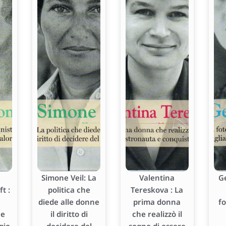
Simone Veil: La
Valentina
G
t :
politica che
Tereskova : La
diede alle donne
prima donna
f
he
il diritto di
che realizzò il