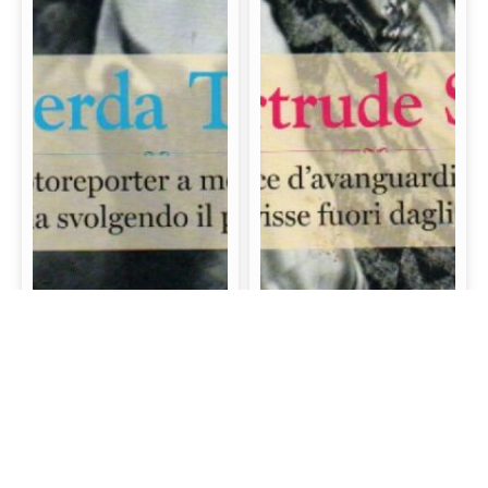
Gerda Taro: La prima
Gertrude Stein: La
fotoreporter a morire
scrittrice d’avanguardia
sul campo di battaglia
e mecenate che visse
svolgendo il proprio
fuori dagli schemi
lavoro