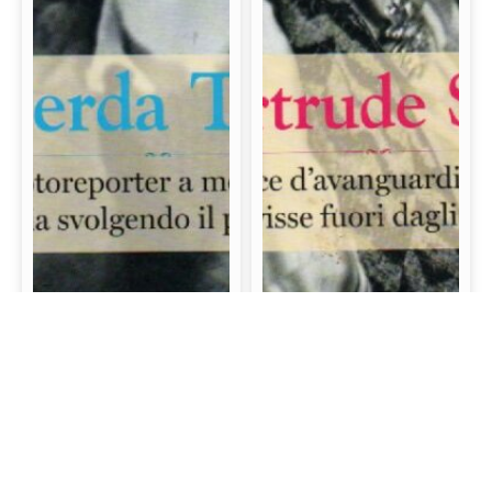
Gerda Taro: La prima
Gertrude Stein: La
fotoreporter a morire
scrittrice d’avanguardia
sul campo di battaglia
e mecenate che visse
svolgendo il proprio
fuori dagli schemi
lavoro