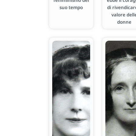
femminismo del
ebbe il corag
suo tempo
di rivendicare
valore dell
donne