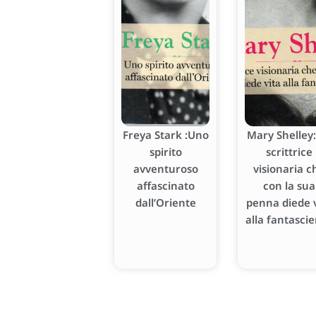
Freya Stark :Uno
Mary Shelley:
spirito
scrittrice
avventuroso
visionaria c
affascinato
con la sua
dall’Oriente
penna diede v
alla fantasci