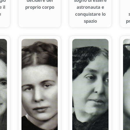
gio
decidere del
sogno di essere
 il
proprio corpo
astronauta e
e
conquistare lo
spazio
p