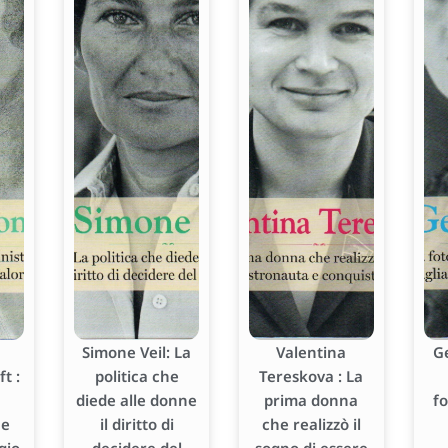
Simone Veil: La
Valentina
G
t :
politica che
Tereskova : La
diede alle donne
prima donna
f
he
il diritto di
che realizzò il