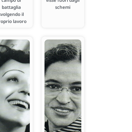
campo di
visse fuori dagli
battaglia
schemi
svolgendo il
roprio lavoro