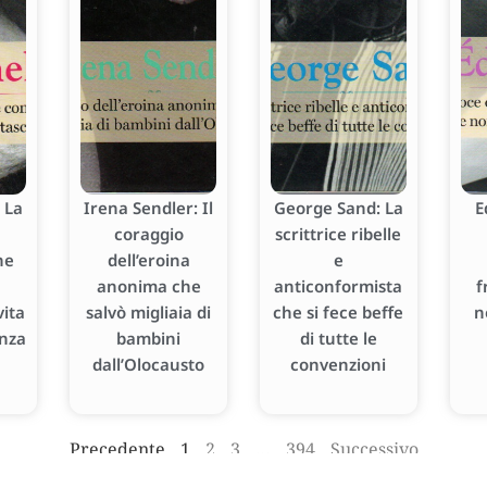
 La
Irena Sendler: Il
George Sand: La
E
coraggio
scrittrice ribelle
he
dell’eroina
e
anonima che
anticonformista
f
ita
salvò migliaia di
che si fece beffe
n
enza
bambini
di tutte le
dall’Olocausto
convenzioni
Precedente
1
2
3
…
394
Successivo