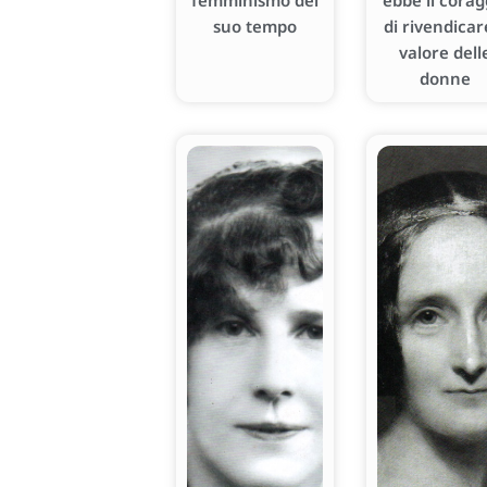
femminismo del
ebbe il corag
suo tempo
di rivendicare
valore dell
donne