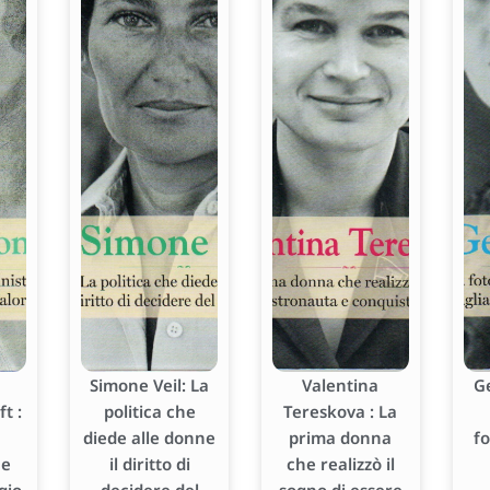
Simone Veil: La
Valentina
G
t :
politica che
Tereskova : La
diede alle donne
prima donna
f
he
il diritto di
che realizzò il