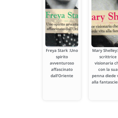
Freya Stark :Uno
Mary Shelley:
spirito
scrittrice
avventuroso
visionaria c
affascinato
con la sua
dall’Oriente
penna diede v
alla fantasci