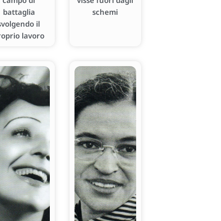
campo di
visse fuori dagli
battaglia
schemi
svolgendo il
roprio lavoro