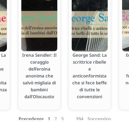
 La
Irena Sendler: Il
George Sand: La
E
coraggio
scrittrice ribelle
he
dell’eroina
e
anonima che
anticonformista
f
ita
salvò migliaia di
che si fece beffe
n
enza
bambini
di tutte le
dall’Olocausto
convenzioni
Precedente
1
2
3
…
394
Successivo