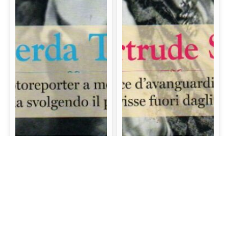
Gerda Taro: La prima
Gertrude Stein: La
fotoreporter a morire
scrittrice d’avanguardia
sul campo di battaglia
e mecenate che visse
svolgendo il proprio
fuori dagli schemi
lavoro