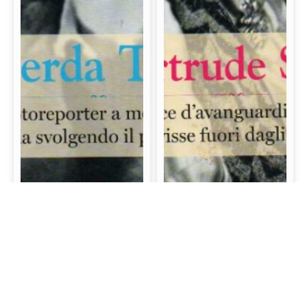
Gerda Taro: La prima
Gertrude Stein: La
fotoreporter a morire
scrittrice d’avanguardia
sul campo di battaglia
e mecenate che visse
svolgendo il proprio
fuori dagli schemi
lavoro