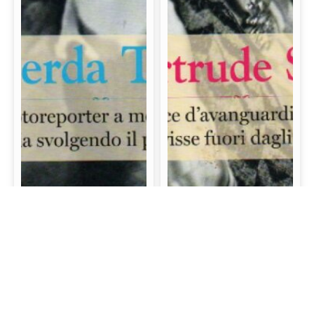
Gerda Taro: La prima
Gertrude Stein: La
fotoreporter a morire
scrittrice d’avanguardia
sul campo di battaglia
e mecenate che visse
svolgendo il proprio
fuori dagli schemi
lavoro