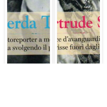
Gerda Taro: La prima
Gertrude Stein: La
fotoreporter a morire
scrittrice d’avanguardia
sul campo di battaglia
e mecenate che visse
svolgendo il proprio
fuori dagli schemi
lavoro