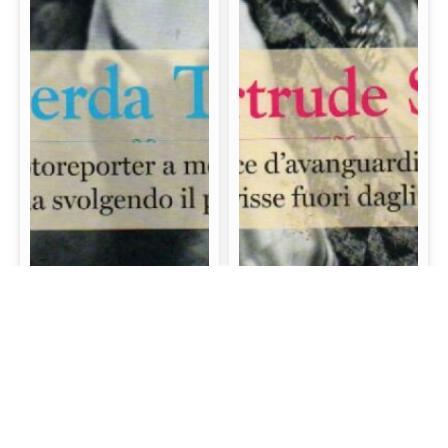
Gerda Taro: La prima
Gertrude Stein: La
fotoreporter a morire
scrittrice d’avanguardia
sul campo di battaglia
e mecenate che visse
svolgendo il proprio
fuori dagli schemi
lavoro