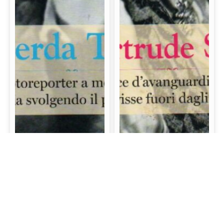
Gerda Taro: La prima
Gertrude Stein: La
fotoreporter a morire
scrittrice d’avanguardia
sul campo di battaglia
e mecenate che visse
svolgendo il proprio
fuori dagli schemi
lavoro