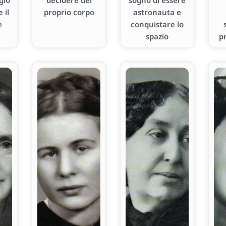
gio
decidere del
sogno di essere
 il
proprio corpo
astronauta e
e
conquistare lo
spazio
p