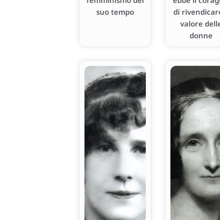
femminismo del
ebbe il corag
suo tempo
di rivendicare
valore dell
donne