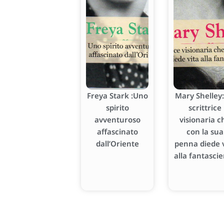
Freya Stark :Uno
Mary Shelley:
spirito
scrittrice
avventuroso
visionaria c
affascinato
con la sua
dall’Oriente
penna diede v
alla fantasci