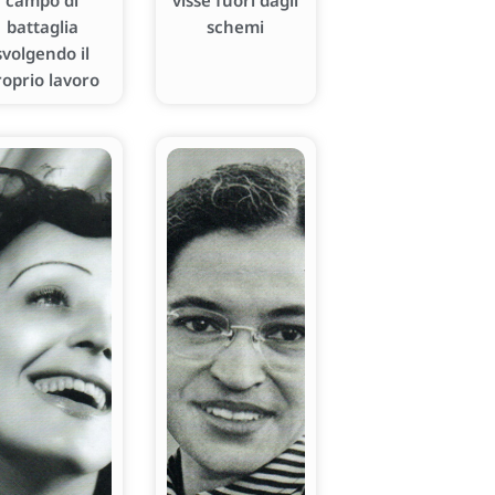
campo di
visse fuori dagli
battaglia
schemi
svolgendo il
roprio lavoro