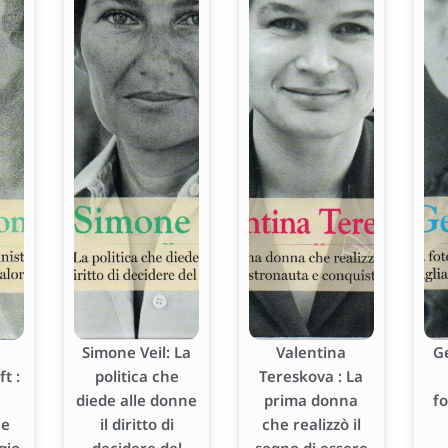
Simone Veil: La
Valentina
G
t :
politica che
Tereskova : La
diede alle donne
prima donna
f
he
il diritto di
che realizzò il