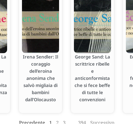
 La
Irena Sendler: Il
George Sand: La
E
coraggio
scrittrice ribelle
he
dell’eroina
e
anonima che
anticonformista
f
ita
salvò migliaia di
che si fece beffe
n
enza
bambini
di tutte le
dall’Olocausto
convenzioni
Precedente
1
2
3
…
394
Successivo