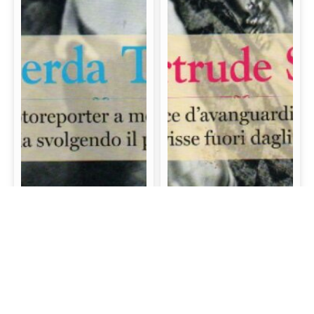
Gerda Taro: La prima
Gertrude Stein: La
fotoreporter a morire
scrittrice d’avanguardia
sul campo di battaglia
e mecenate che visse
svolgendo il proprio
fuori dagli schemi
lavoro