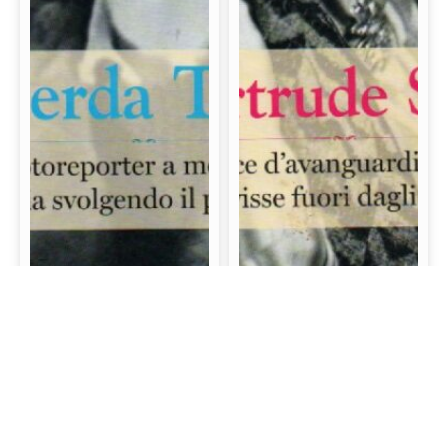
Gerda Taro: La prima
Gertrude Stein: La
fotoreporter a morire
scrittrice d’avanguardia
sul campo di battaglia
e mecenate che visse
svolgendo il proprio
fuori dagli schemi
lavoro