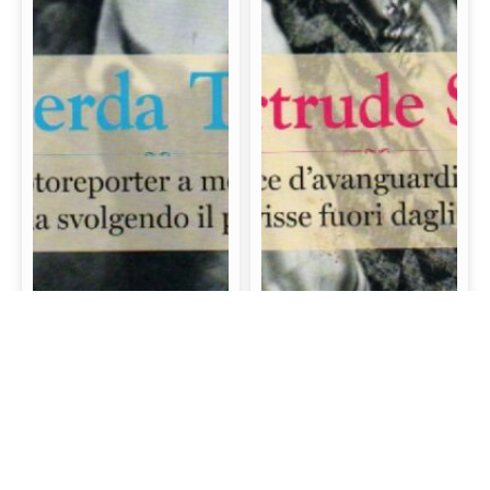
Gerda Taro: La prima
Gertrude Stein: La
fotoreporter a morire
scrittrice d’avanguardia
sul campo di battaglia
e mecenate che visse
svolgendo il proprio
fuori dagli schemi
lavoro