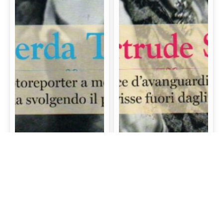
Gerda Taro: La prima
Gertrude Stein: La
fotoreporter a morire
scrittrice d’avanguardia
sul campo di battaglia
e mecenate che visse
svolgendo il proprio
fuori dagli schemi
lavoro