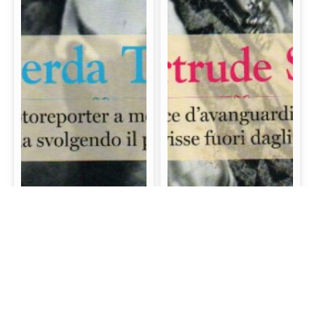
Gerda Taro: La prima
Gertrude Stein: La
fotoreporter a morire
scrittrice d’avanguardia
sul campo di battaglia
e mecenate che visse
svolgendo il proprio
fuori dagli schemi
lavoro