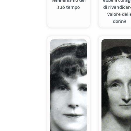
femminismo del
ebbe il corag
suo tempo
di rivendicare
valore dell
donne