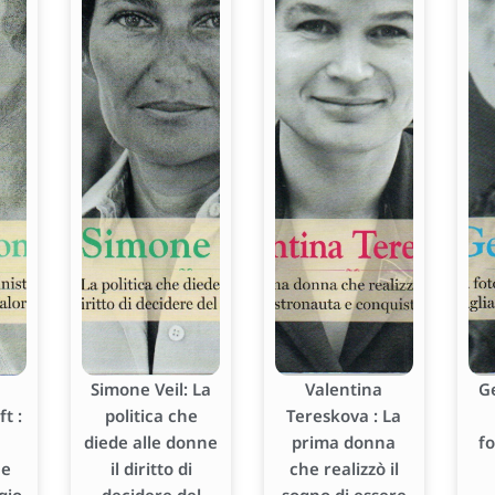
Simone Veil: La
Valentina
G
t :
politica che
Tereskova : La
diede alle donne
prima donna
f
he
il diritto di
che realizzò il