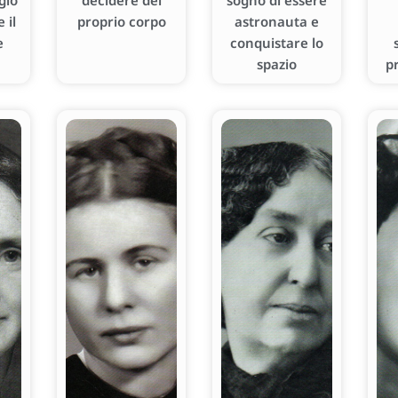
gio
decidere del
sogno di essere
 il
proprio corpo
astronauta e
e
conquistare lo
spazio
p