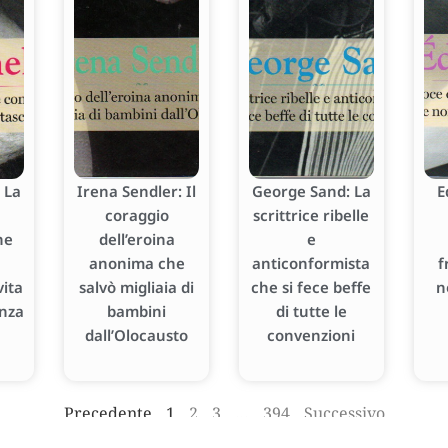
 La
Irena Sendler: Il
George Sand: La
E
coraggio
scrittrice ribelle
he
dell’eroina
e
anonima che
anticonformista
f
ita
salvò migliaia di
che si fece beffe
n
enza
bambini
di tutte le
dall’Olocausto
convenzioni
Precedente
1
2
3
…
394
Successivo