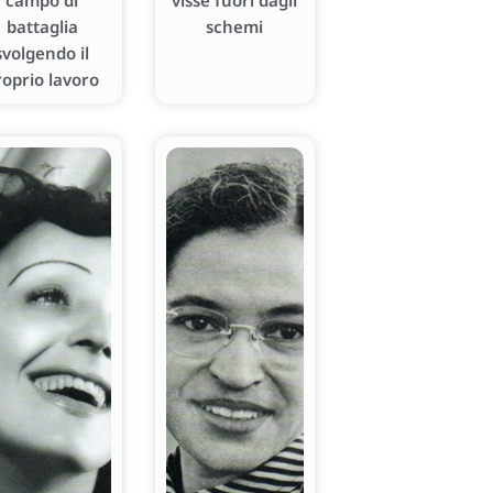
campo di
visse fuori dagli
battaglia
schemi
svolgendo il
roprio lavoro