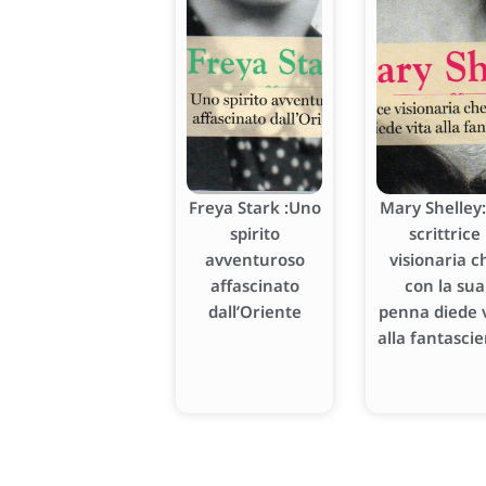
Freya Stark :Uno
Mary Shelley:
spirito
scrittrice
avventuroso
visionaria c
affascinato
con la sua
dall’Oriente
penna diede v
alla fantasci