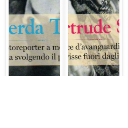
Gerda Taro: La prima
Gertrude Stein: La
fotoreporter a morire
scrittrice d’avanguardia
sul campo di battaglia
e mecenate che visse
svolgendo il proprio
fuori dagli schemi
lavoro