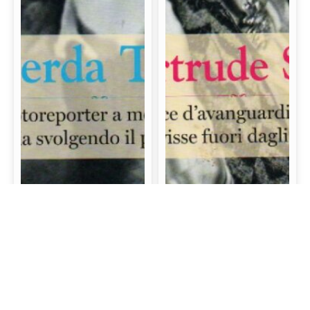
Gerda Taro: La prima
Gertrude Stein: La
fotoreporter a morire
scrittrice d’avanguardia
sul campo di battaglia
e mecenate che visse
svolgendo il proprio
fuori dagli schemi
lavoro