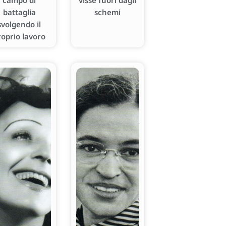
campo di
visse fuori dagli
battaglia
schemi
svolgendo il
roprio lavoro