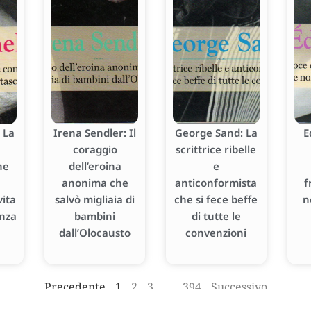
 La
Irena Sendler: Il
George Sand: La
E
coraggio
scrittrice ribelle
he
dell’eroina
e
anonima che
anticonformista
f
ita
salvò migliaia di
che si fece beffe
n
enza
bambini
di tutte le
dall’Olocausto
convenzioni
Precedente
1
2
3
…
394
Successivo