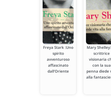
Freya Stark :Uno
Mary Shelley:
spirito
scrittrice
avventuroso
visionaria c
affascinato
con la sua
dall’Oriente
penna diede v
alla fantasci