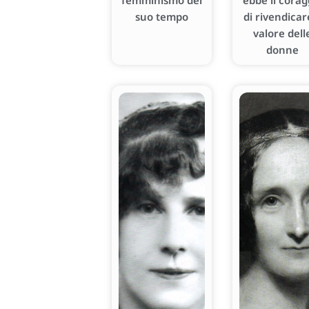
femminismo del
ebbe il corag
suo tempo
di rivendicare
valore dell
donne