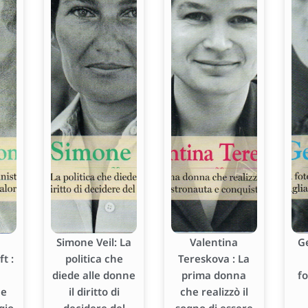
Simone Veil: La
Valentina
G
t :
politica che
Tereskova : La
diede alle donne
prima donna
f
he
il diritto di
che realizzò il