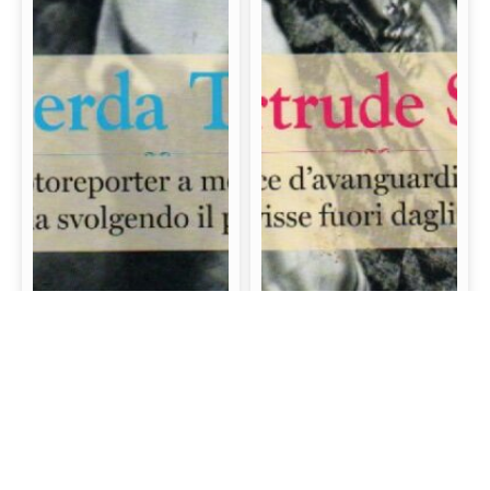
Gerda Taro: La prima
Gertrude Stein: La
fotoreporter a morire
scrittrice d’avanguardia
sul campo di battaglia
e mecenate che visse
svolgendo il proprio
fuori dagli schemi
lavoro