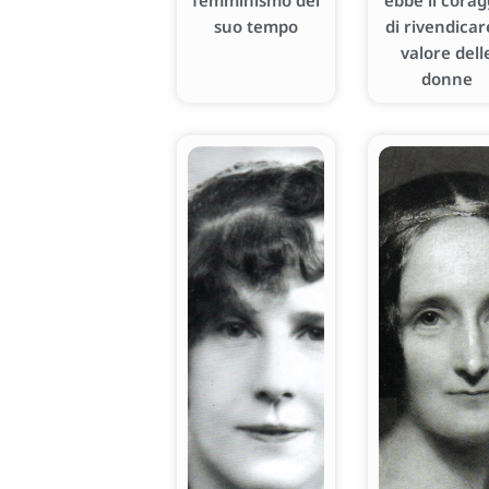
femminismo del
ebbe il corag
suo tempo
di rivendicare
valore dell
donne