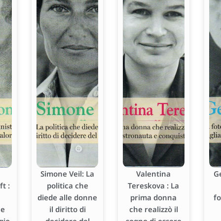
Simone Veil: La
Valentina
G
t :
politica che
Tereskova : La
diede alle donne
prima donna
f
he
il diritto di
che realizzò il