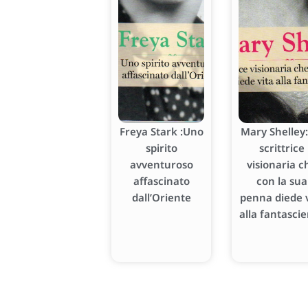
Freya Stark :Uno
Mary Shelley:
spirito
scrittrice
avventuroso
visionaria c
affascinato
con la sua
dall’Oriente
penna diede v
alla fantasci