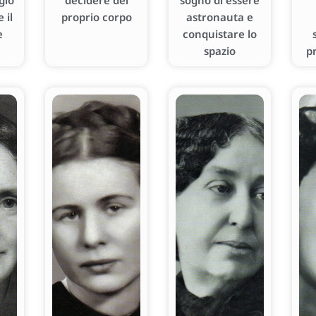
gio
decidere del
sogno di essere
 il
proprio corpo
astronauta e
e
conquistare lo
spazio
p