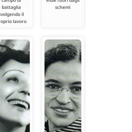
campo di
visse fuori dagli
battaglia
schemi
svolgendo il
roprio lavoro