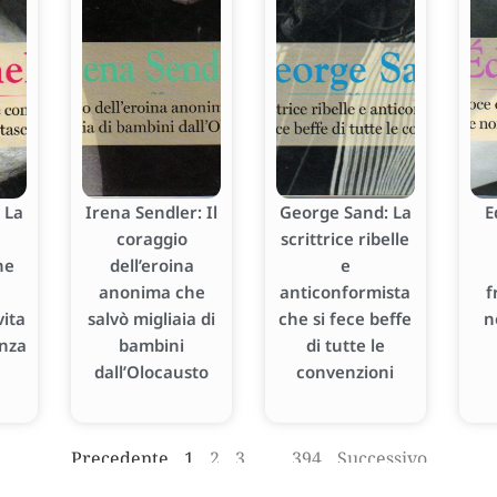
 La
Irena Sendler: Il
George Sand: La
E
coraggio
scrittrice ribelle
he
dell’eroina
e
anonima che
anticonformista
f
ita
salvò migliaia di
che si fece beffe
n
enza
bambini
di tutte le
dall’Olocausto
convenzioni
Precedente
1
2
3
…
394
Successivo