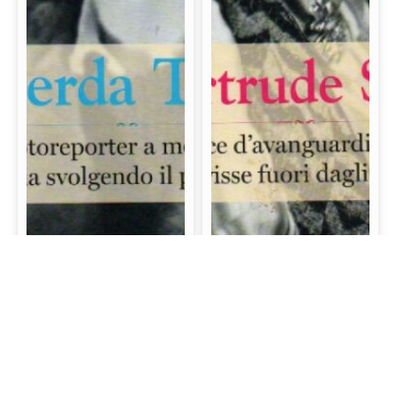
Gerda Taro: La prima
Gertrude Stein: La
fotoreporter a morire
scrittrice d’avanguardia
sul campo di battaglia
e mecenate che visse
svolgendo il proprio
fuori dagli schemi
lavoro