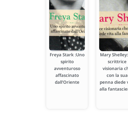
Freya Stark :Uno
Mary Shelley:
spirito
scrittrice
avventuroso
visionaria c
affascinato
con la sua
dall’Oriente
penna diede v
alla fantasci