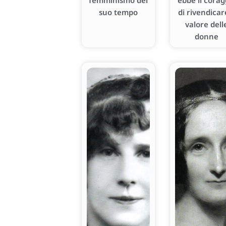
femminismo del
ebbe il corag
suo tempo
di rivendicare
valore dell
donne