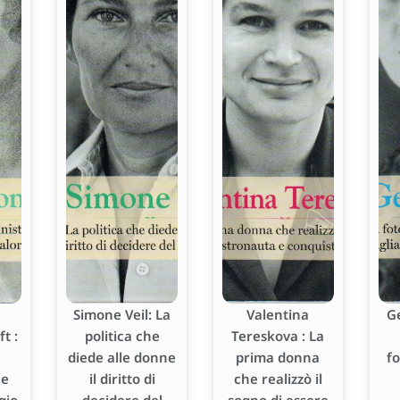
Simone Veil: La
Valentina
G
t :
politica che
Tereskova : La
diede alle donne
prima donna
f
he
il diritto di
che realizzò il