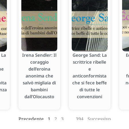
 La
Irena Sendler: Il
George Sand: La
E
coraggio
scrittrice ribelle
he
dell’eroina
e
anonima che
anticonformista
f
ita
salvò migliaia di
che si fece beffe
n
enza
bambini
di tutte le
dall’Olocausto
convenzioni
Precedente
1
2
3
…
394
Successivo