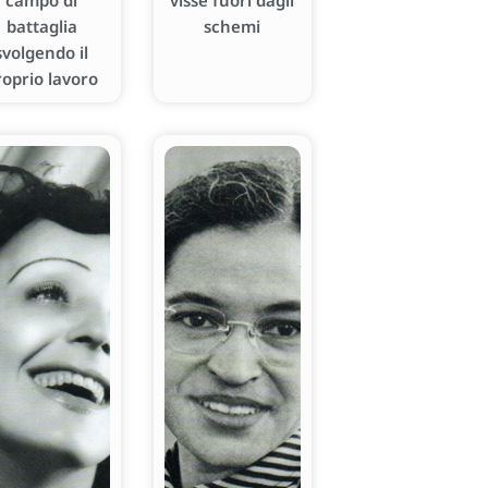
campo di
visse fuori dagli
battaglia
schemi
svolgendo il
roprio lavoro