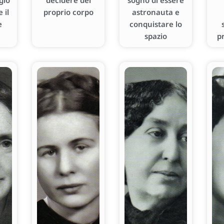
gio
decidere del
sogno di essere
 il
proprio corpo
astronauta e
e
conquistare lo
spazio
p