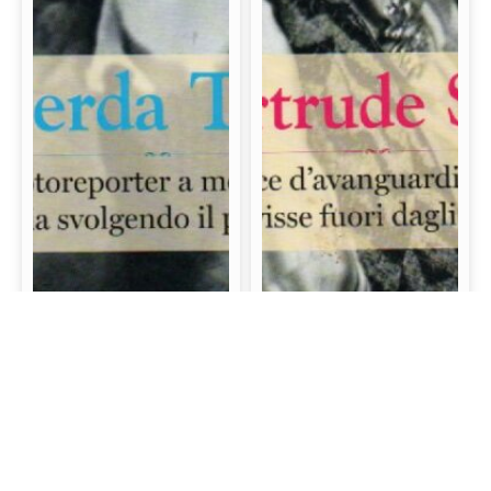
Gerda Taro: La prima
Gertrude Stein: La
fotoreporter a morire
scrittrice d’avanguardia
sul campo di battaglia
e mecenate che visse
svolgendo il proprio
fuori dagli schemi
lavoro