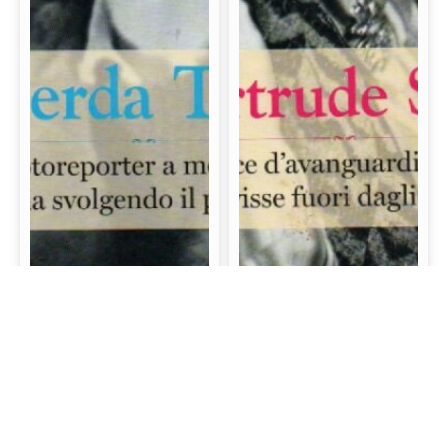
Gerda Taro: La prima
Gertrude Stein: La
fotoreporter a morire
scrittrice d’avanguardia
sul campo di battaglia
e mecenate che visse
svolgendo il proprio
fuori dagli schemi
lavoro