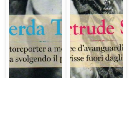
Gerda Taro: La prima
Gertrude Stein: La
fotoreporter a morire
scrittrice d’avanguardia
sul campo di battaglia
e mecenate che visse
svolgendo il proprio
fuori dagli schemi
lavoro