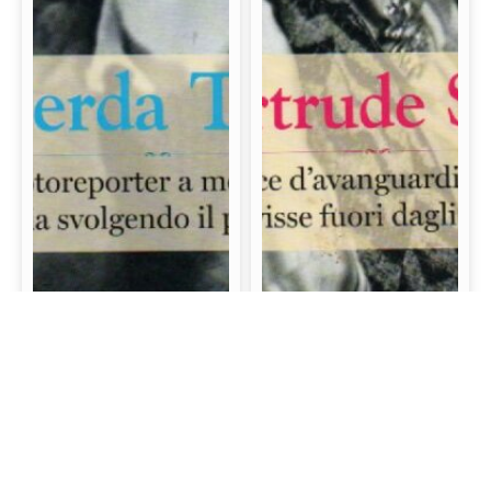
Gerda Taro: La prima
Gertrude Stein: La
fotoreporter a morire
scrittrice d’avanguardia
sul campo di battaglia
e mecenate che visse
svolgendo il proprio
fuori dagli schemi
lavoro