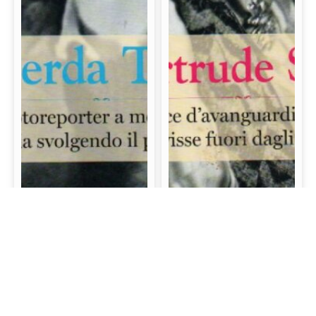
Gerda Taro: La prima
Gertrude Stein: La
fotoreporter a morire
scrittrice d’avanguardia
sul campo di battaglia
e mecenate che visse
svolgendo il proprio
fuori dagli schemi
lavoro