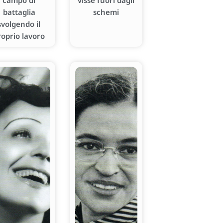
campo di
visse fuori dagli
battaglia
schemi
svolgendo il
roprio lavoro