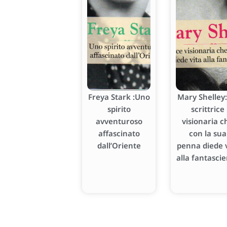
Freya Stark :Uno
Mary Shelley:
spirito
scrittrice
avventuroso
visionaria c
affascinato
con la sua
dall’Oriente
penna diede v
alla fantasci