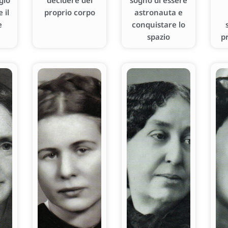
gio
decidere del
sogno di essere
 il
proprio corpo
astronauta e
e
conquistare lo
spazio
p