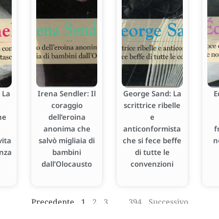
 La
Irena Sendler: Il
George Sand: La
E
coraggio
scrittrice ribelle
he
dell’eroina
e
anonima che
anticonformista
f
ita
salvò migliaia di
che si fece beffe
n
enza
bambini
di tutte le
dall’Olocausto
convenzioni
Precedente
1
2
3
…
394
Successivo