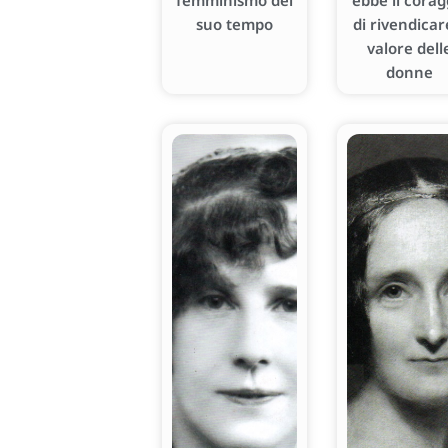
femminismo del
ebbe il corag
suo tempo
di rivendicare
valore dell
donne