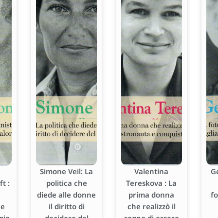
Simone Veil: La
Valentina
G
t :
politica che
Tereskova : La
diede alle donne
prima donna
f
he
il diritto di
che realizzò il