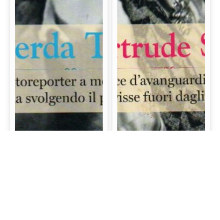
Gerda Taro: La prima
Gertrude Stein: La
fotoreporter a morire
scrittrice d’avanguardia
sul campo di battaglia
e mecenate che visse
svolgendo il proprio
fuori dagli schemi
lavoro