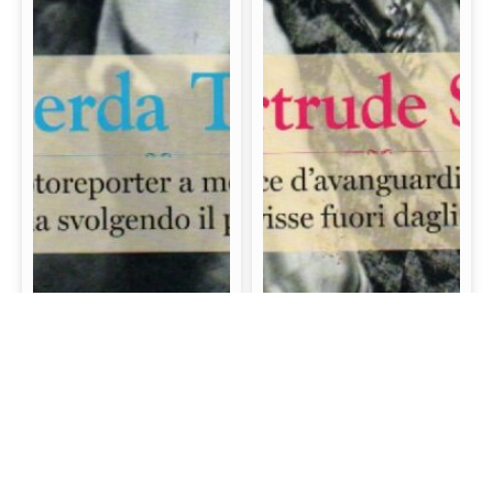
Gerda Taro: La prima
Gertrude Stein: La
fotoreporter a morire
scrittrice d’avanguardia
sul campo di battaglia
e mecenate che visse
svolgendo il proprio
fuori dagli schemi
lavoro