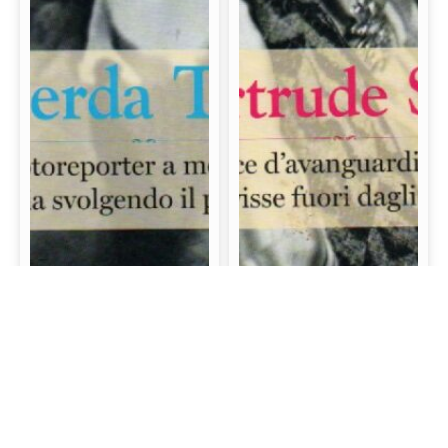
Gerda Taro: La prima
Gertrude Stein: La
fotoreporter a morire
scrittrice d’avanguardia
sul campo di battaglia
e mecenate che visse
svolgendo il proprio
fuori dagli schemi
lavoro