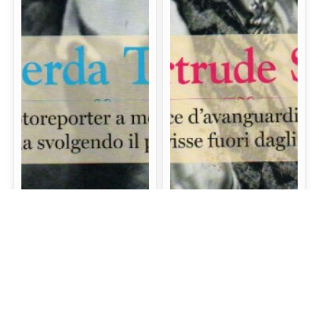
Gerda Taro: La prima
Gertrude Stein: La
fotoreporter a morire
scrittrice d’avanguardia
sul campo di battaglia
e mecenate che visse
svolgendo il proprio
fuori dagli schemi
lavoro