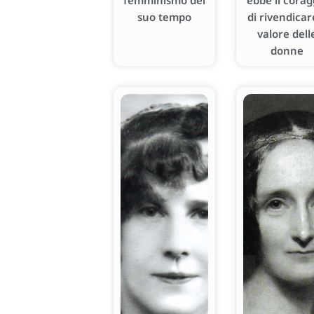
femminismo del
ebbe il corag
suo tempo
di rivendicare
valore dell
donne