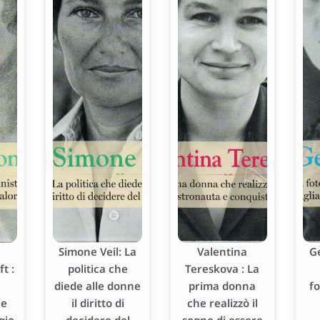
Simone Veil: La
Valentina
G
t :
politica che
Tereskova : La
diede alle donne
prima donna
f
he
il diritto di
che realizzò il