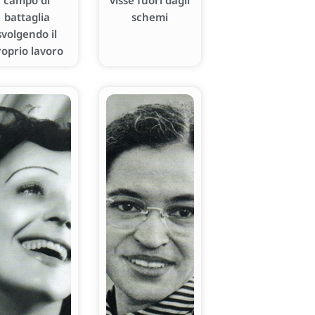
campo di
visse fuori dagli
battaglia
schemi
svolgendo il
roprio lavoro