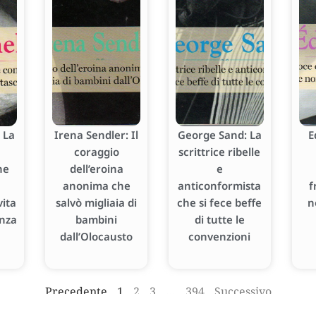
 La
Irena Sendler: Il
George Sand: La
E
coraggio
scrittrice ribelle
he
dell’eroina
e
anonima che
anticonformista
f
ita
salvò migliaia di
che si fece beffe
n
enza
bambini
di tutte le
dall’Olocausto
convenzioni
Precedente
1
2
3
…
394
Successivo