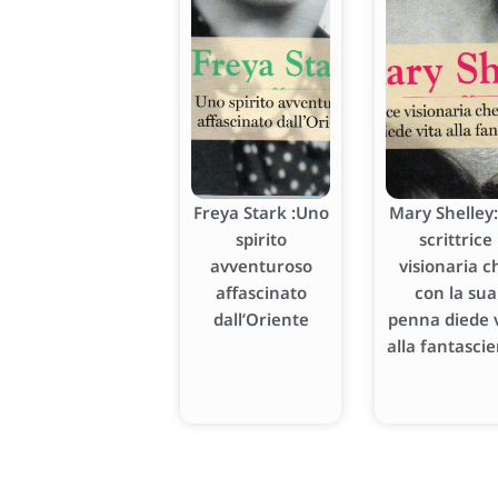
Freya Stark :Uno
Mary Shelley:
spirito
scrittrice
avventuroso
visionaria c
affascinato
con la sua
dall’Oriente
penna diede v
alla fantasci