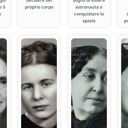
gio
decidere del
sogno di essere
 il
proprio corpo
astronauta e
e
conquistare lo
spazio
p