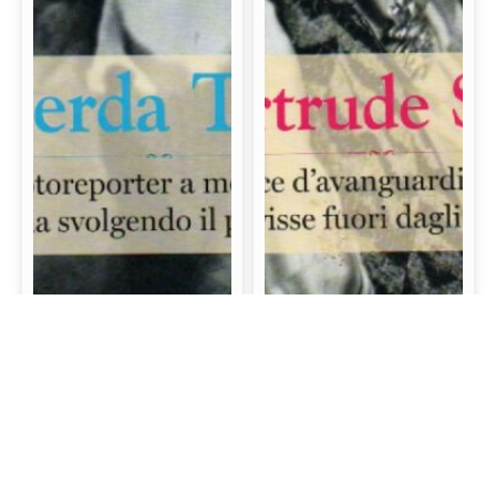
Gerda Taro: La prima
Gertrude Stein: La
fotoreporter a morire
scrittrice d’avanguardia
sul campo di battaglia
e mecenate che visse
svolgendo il proprio
fuori dagli schemi
lavoro