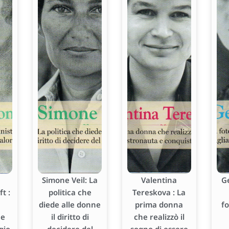
Simone Veil: La
Valentina
G
t :
politica che
Tereskova : La
diede alle donne
prima donna
f
he
il diritto di
che realizzò il