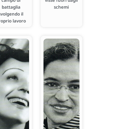
campo di
visse fuori dagli
battaglia
schemi
svolgendo il
roprio lavoro