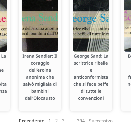
 La
Irena Sendler: Il
George Sand: La
E
coraggio
scrittrice ribelle
he
dell’eroina
e
anonima che
anticonformista
f
ita
salvò migliaia di
che si fece beffe
n
enza
bambini
di tutte le
dall’Olocausto
convenzioni
Precedente
1
2
3
…
394
Successivo