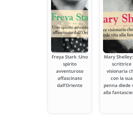
Freya Stark :Uno
Mary Shelley:
spirito
scrittrice
avventuroso
visionaria c
affascinato
con la sua
dall’Oriente
penna diede v
alla fantasci