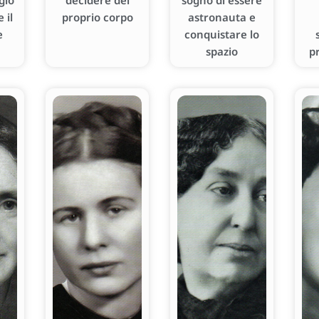
gio
decidere del
sogno di essere
 il
proprio corpo
astronauta e
e
conquistare lo
spazio
p