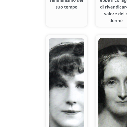
femminismo del
ebbe il corag
suo tempo
di rivendicare
valore dell
donne