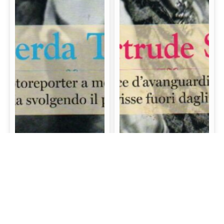
Gerda Taro: La prima
Gertrude Stein: La
fotoreporter a morire
scrittrice d’avanguardia
sul campo di battaglia
e mecenate che visse
svolgendo il proprio
fuori dagli schemi
lavoro