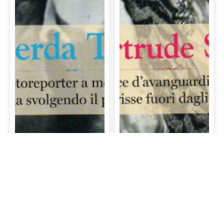
Gerda Taro: La prima
Gertrude Stein: La
fotoreporter a morire
scrittrice d’avanguardia
sul campo di battaglia
e mecenate che visse
svolgendo il proprio
fuori dagli schemi
lavoro