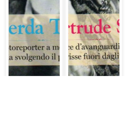
Gerda Taro: La prima
Gertrude Stein: La
fotoreporter a morire
scrittrice d’avanguardia
sul campo di battaglia
e mecenate che visse
svolgendo il proprio
fuori dagli schemi
lavoro