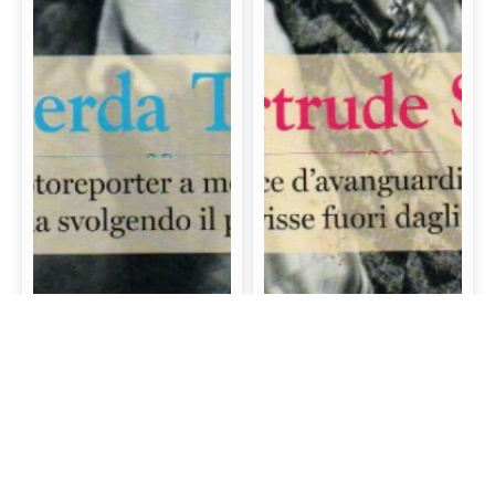
Gerda Taro: La prima
Gertrude Stein: La
fotoreporter a morire
scrittrice d’avanguardia
sul campo di battaglia
e mecenate che visse
svolgendo il proprio
fuori dagli schemi
lavoro