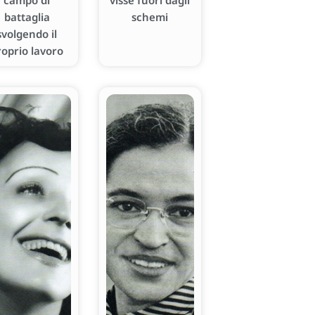
campo di
visse fuori dagli
battaglia
schemi
svolgendo il
roprio lavoro