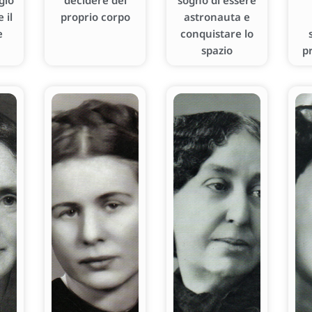
gio
decidere del
sogno di essere
 il
proprio corpo
astronauta e
e
conquistare lo
spazio
p