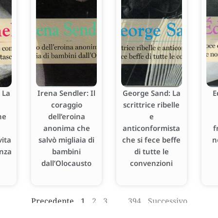
 La
Irena Sendler: Il
George Sand: La
E
coraggio
scrittrice ribelle
he
dell’eroina
e
anonima che
anticonformista
f
ita
salvò migliaia di
che si fece beffe
n
enza
bambini
di tutte le
dall’Olocausto
convenzioni
Precedente
1
2
3
…
394
Successivo