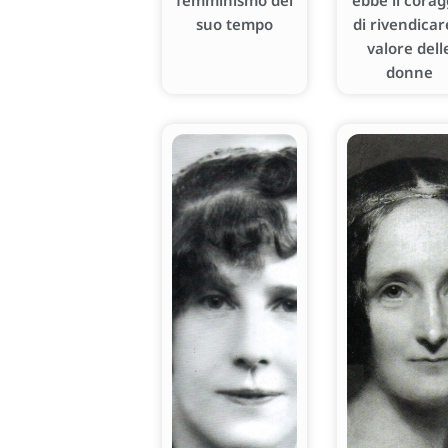
femminismo del
ebbe il corag
suo tempo
di rivendicare
valore dell
donne