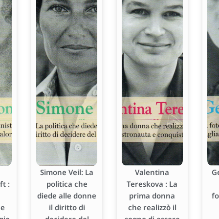
Simone Veil: La
Valentina
G
t :
politica che
Tereskova : La
diede alle donne
prima donna
f
he
il diritto di
che realizzò il