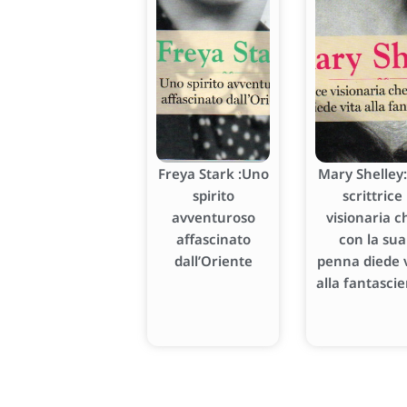
Freya Stark :Uno
Mary Shelley:
spirito
scrittrice
avventuroso
visionaria c
affascinato
con la sua
dall’Oriente
penna diede v
alla fantasci