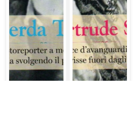
Gerda Taro: La prima
Gertrude Stein: La
fotoreporter a morire
scrittrice d’avanguardia
sul campo di battaglia
e mecenate che visse
svolgendo il proprio
fuori dagli schemi
lavoro