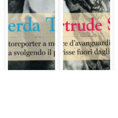
Gerda Taro: La prima
Gertrude Stein: La
fotoreporter a morire
scrittrice d’avanguardia
sul campo di battaglia
e mecenate che visse
svolgendo il proprio
fuori dagli schemi
lavoro